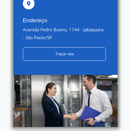
Endereço
Avenida Pedro Bueno, 1144 - Jabaquara
- São Paulo/SP
Traçar rota